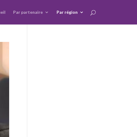
eil
Par partenaire
Par région