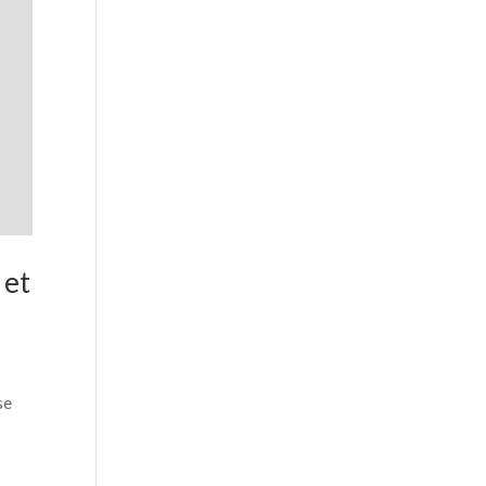
 et
se